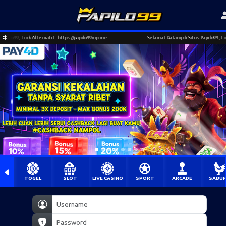
lo99, Link Alternatif : https://papilo99vip.me
Selamat Datang di Situs Papilo99, Link Al
TOGEL
SLOT
LIVE CASINO
SPORT
ARCADE
SABU