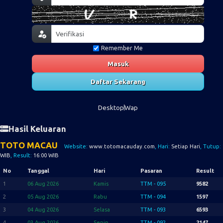
Remember Me
Masuk
Daftar Sekarang
Desktop
Wap
Hasil Keluaran
TOTO MACAU
Website:
www.totomacauday.com
, Hari:
Setiap Hari
, Tutup:
WIB
, Result:
16:00 WIB
No
Tanggal
Hari
Pasaran
Result
1
06 Aug 2026
Kamis
TTM - 095
9582
2
05 Aug 2026
Rabu
TTM - 094
1597
3
04 Aug 2026
Selasa
TTM - 093
6593
4
03 Aug 2026
Senin
TTM - 092
2147