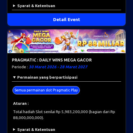
Syarat & Ketentuan
Detail Event
PRAGMATIC : DAILY WINS MEGA GACOR
Periode :
30 Maret 2026 - 28 Maret 2027
Permainan yang berpartisipasi
Semua permainan slot Pragmatic Play
Aturan :
Total hadiah Slot senilai Rp 5,983,200,000 (bagian dari Rp
88,000,000,000).
Syarat & Ketentuan