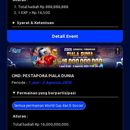
Total hadiah Rp 888,888,888.
1 EXP = Rp.16,500.
Syarat & Ketentuan
Detail Event
CMD: PESTAPORA PIALA DUNIA
Periode :
1 Juni - 2 Agustus 2026
Permainan yang berpartisipasi
Semua permainan World Cup dan E-Soccer
Aturan :
Total hadiah Rp 16,000,000,000.